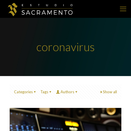
coronavirus
Categories
Tags
Authors
Show all