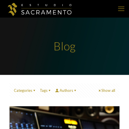
Blog
Categories
Tags
Authors
Show all