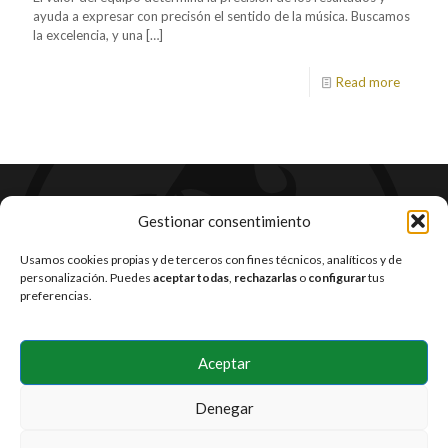
ayuda a expresar con precisón el sentido de la música. Buscamos
la excelencia, y una
[…]
Read more
Gestionar consentimiento
Usamos cookies propias y de terceros con fines técnicos, analíticos y de
personalización. Puedes
aceptar todas
,
rechazarlas
o
configurar
tus
preferencias.
Aceptar
Denegar
© 2026 Estudio Sacramento. All Rights Reserved. Hecho con