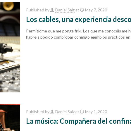
Published by
Daniel Saiz
at
May 7, 2020
Los cables, una experiencia desc
Permitidme que me ponga friki. Los que me conocéis me ha
habréis podido comprobar conmigo ejemplos prácticos en 
Published by
Daniel Saiz
at
May 1, 2020
La música: Compañera del confin