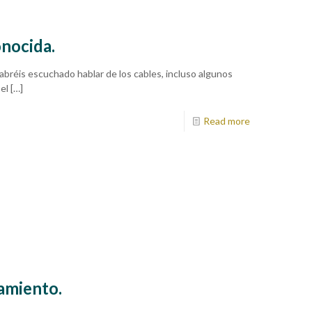
onocida.
bréis escuchado hablar de los cables, incluso algunos
el
[…]
Read more
amiento.